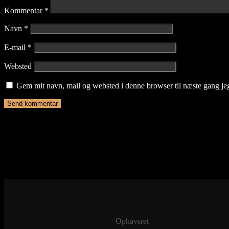
Kommentar
*
Navn
*
E-mail
*
Websted
Gem mit navn, mail og websted i denne browser til næste gang j
Ophavsret