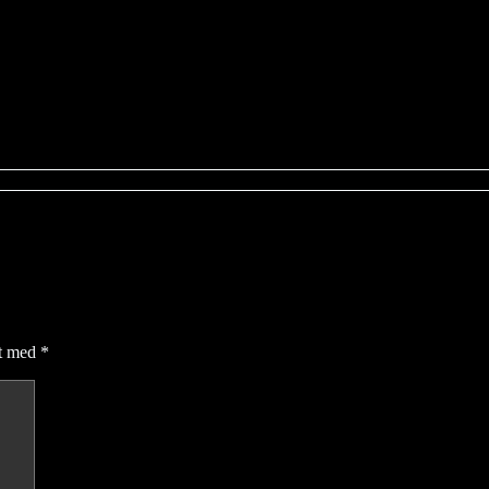
et med
*