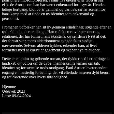
pensioneret filosofiprofessor, i hans livs efterår efter tabet af sin
elskede Anna, som han har været enkemand for i syv år. Hendes
tidlige bortgang, blot 56 år gammel og barnløs, sætter scenen for
hans kamp med at finde en ny identitet som enkemand og
pensionist.
I romanen udforsker han sit liv gennem erindringer, søgende efter en
rød tråd i det, der er tilbage. Han reflekterer over personer og
relationer, der har formet hans eksistens, og ser dem i lyset af det,
der fortsat sker, mens alderdommens tyngde føles stadigt
nærværende. Selvom alderen trykker, erkender han, at livet
fortsætter med at kræve engagement og skaber nye relationer.
Dette er en intim og gribende roman, der dykker ned i erindringens
landskab og udforsker de dybe, menneskelige temaer om tab,
identitet og fortsættelse trods modgang. Paul Auster leverer endnu
engang en mesterlig fortælling, der vil efterlade læseren dybt berørt
og reflekterende over livets skrøbelighed.
Hjemme
Udgivet: 2023
Læst: 09-04-2024