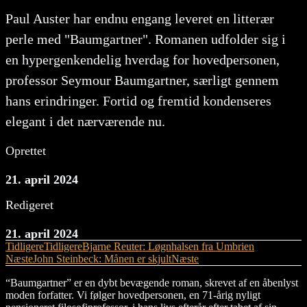
Paul Auster har endnu engang leveret en litterær
perle med "Baumgartner". Romanen udfolder sig i
en hypergenkendelig hverdag for hovedpersonen,
professor Seymour Baumgartner, særligt gennem
hans erindringer. Fortid og fremtid kondenseres
elegant i det nærværende nu.
Oprettet
21. april 2024
Redigeret
21. april 2024
Tidligere
Tidligere
Bjarne Reuter: Løgnhalsen fra Umbrien
Næste
John Steinbeck: Månen er skjult
Næste
“Baumgartner” er en dybt bevægende roman, skrevet af en åbenlyst
moden forfatter. Vi følger hovedpersonen, en 71-årig nyligt