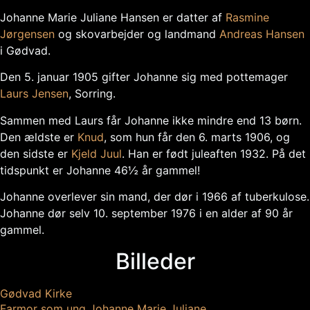
Johanne Marie Juliane Hansen er datter af
Rasmine
Jørgensen
og skovarbejder og landmand
Andreas Hansen
i Gødvad.
Den 5. januar 1905 gifter Johanne sig med pottemager
Laurs Jensen
, Sorring.
Sammen med Laurs får Johanne ikke mindre end 13 børn.
Den ældste er
Knud
, som hun får den 6. marts 1906, og
den sidste er
Kjeld Juul
. Han er født juleaften 1932. På det
tidspunkt er Johanne 46½ år gammel!
Johanne overlever sin mand, der dør i 1966 af tuberkulose.
Johanne dør selv 10. september 1976 i en alder af 90 år
gammel.
Billeder
Gødvad Kirke
Farmor som ung Johanne Marie Juliane